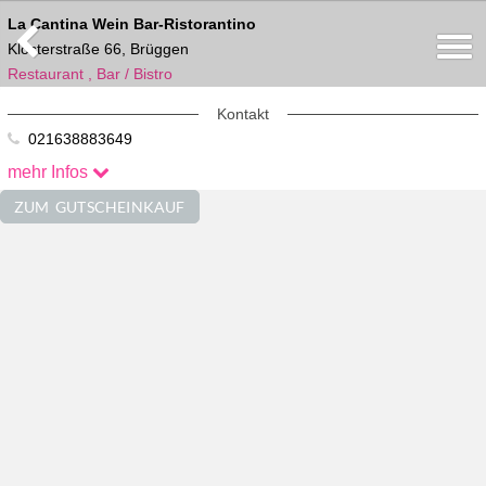
La Cantina Wein Bar-Ristorantino
Klosterstraße 66, Brüggen
Restaurant , Bar / Bistro
Kontakt
021638883649
importsalento.prato@hotmail.com
mehr Infos
Im Netz Erreichbar
ZUM GUTSCHEINKAUF